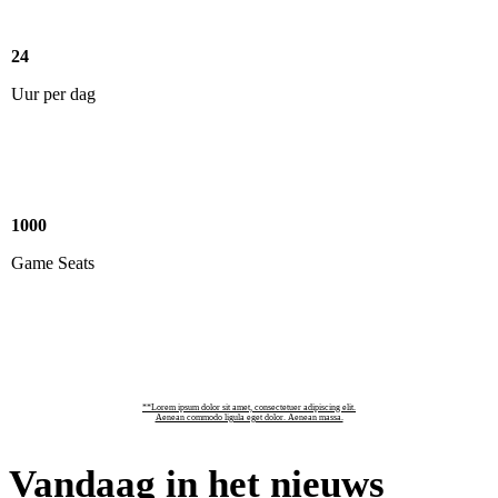
24
Uur per dag
1000
Game Seats
**Lorem ipsum dolor sit amet, consectetuer adipiscing elit.
Aenean commodo ligula eget dolor. Aenean massa.
Vandaag in het nieuws