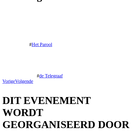
Nulla vehicula natoque dis ut viverra fermentum hendrerit bibendum
dignissim ac, leo condimentum suspendisse felis in magna justo
cubilia sapien quisque
Bert de Vries
#
Het Parool
Himenaeos potenti venenatis mollis accumsan consequat vulputate
facilisis nisi tortor orci auctor, ultricies posuere mauris interdum
varius vel scelerisque primis risus vehicula
Achmed Hussein
#
de Telegraaf
Vorige
Volgende
DIT EVENEMENT
WORDT
GEORGANISEERD DOOR