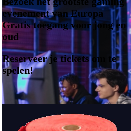
Bezoek het grootste gaming
evenement van Europa
Gratis toegang voor jong en
oud
Reserveer je tickets om te
spelen!