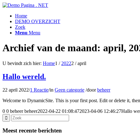
Home
DEMO OVERZICHT
Zoek
Menu
Menu
Archief van de maand: april, 20
U bevindt zich hier:
Home
1
/
2022
2
/
april
Hallo wereld.
22 april 2022
/
1 Reactie
/
in
Geen categorie
/
door
beheer
Welcome to DynamicSite. This is your first post. Edit or delete it, then
0
0
beheer
beheer
2022-04-22 01:08:47
2023-04-06 12:46:27
Hallo wer
Meest recente berichten